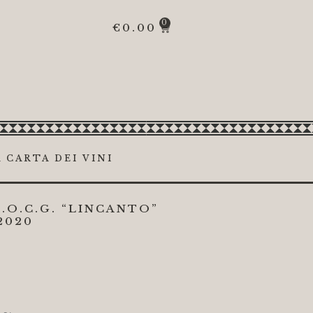
0
€
0.00
 CARTA DEI VINI
.O.C.G. “LINCANTO”
2020