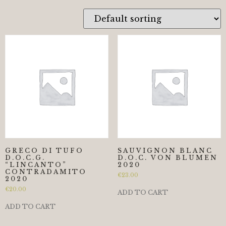
GRECO DI TUFO
SAUVIGNON BLANC
D.O.C.G.
D.O.C. VON BLUMEN
“LINCANTO”
2020
CONTRADAMITO
€
23.00
2020
€
20.00
ADD TO CART
ADD TO CART