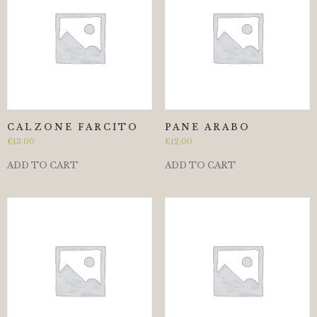
CALZONE FARCITO
PANE ARABO
€
13.00
€
12.00
ADD TO CART
ADD TO CART