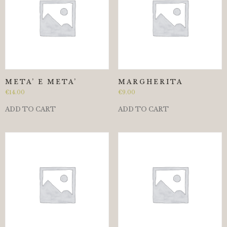
META’ E META’
MARGHERITA
€
14.00
€
9.00
ADD TO CART
ADD TO CART