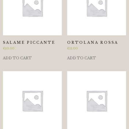
SALAME PICCANTE
ORTOLANA ROSSA
€
10.00
€
11.00
ADD TO CART
ADD TO CART