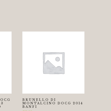
DOCG
BRUNELLO DI
13
MONTALCINO DOCG 2014
O
BANFI