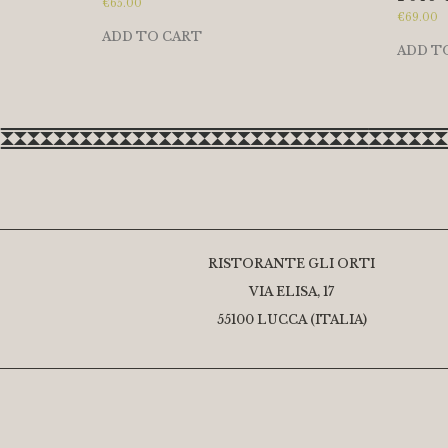
€
65.00
€
69.00
ADD TO CART
ADD T
RISTORANTE GLI ORTI
VIA ELISA, 17
55100 LUCCA (ITALIA)