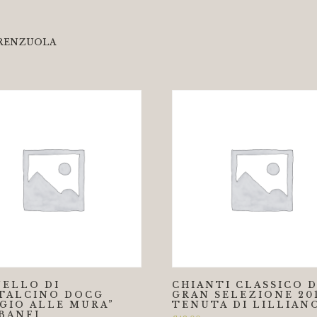
TERENZUOLA
ELLO DI
CHIANTI CLASSICO 
TALCINO DOCG
GRAN SELEZIONE 20
GIO ALLE MURA”
TENUTA DI LILLIAN
 BANFI