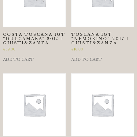
COSTA TOSCANA IGT
TOSCANA IGT
“DULCAMARA” 2015 I
“NEMORINO” 2017 I
GIUSTI&ZANZA
GIUSTI&ZANZA
€
39.00
€
16.00
ADD TO CART
ADD TO CART