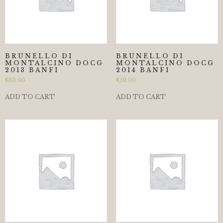
BRUNELLO DI
BRUNELLO DI
MONTALCINO DOCG
MONTALCINO DOCG
2013 BANFI
2014 BANFI
€
63.00
€
59.00
ADD TO CART
ADD TO CART