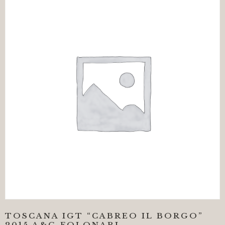
TOSCANA IGT “CABREO IL BORGO”
2015 A&G FOLONARI