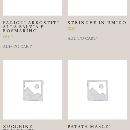
FAGIOLI ARROSTITI
STRINGHE IN UMIDO
ALLA SALVIA E
€
7.00
ROSMARINO
€
6.00
ADD TO CART
ADD TO CART
ZUCCHINE
PATATA MASCE’