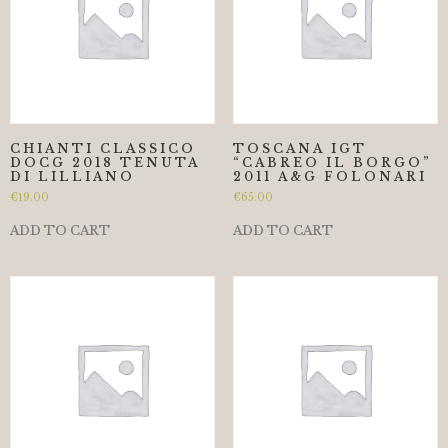
CHIANTI CLASSICO
TOSCANA IGT
DOCG 2018 TENUTA
“CABREO IL BORGO”
DI LILLIANO
2011 A&G FOLONARI
€
19.00
€
65.00
ADD TO CART
ADD TO CART