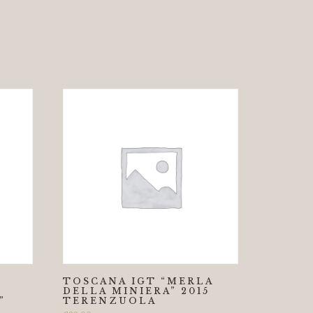
TOSCANA IGT “MERLA
DELLA MINIERA” 2015
”
TERENZUOLA