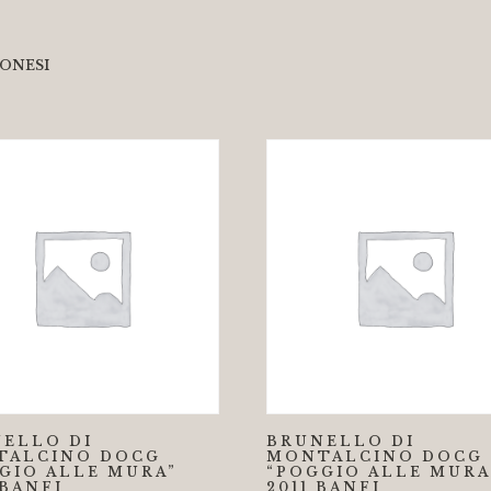
NONESI
ELLO DI
BRUNELLO DI
TALCINO DOCG
MONTALCINO DOCG
GIO ALLE MURA”
“POGGIO ALLE MURA
 BANFI
2011 BANFI