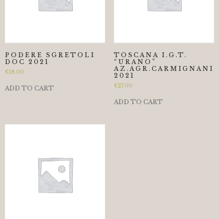
PODERE SGRETOLI
TOSCANA I.G.T.
DOC 2021
“URANO”
AZ.AGR.CARMIGNANI
€
18.00
2021
€
27.00
ADD TO CART
ADD TO CART