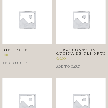
GIFT CARD
IL RACCONTO IN
CUCINA DE GLI ORTI
€
80.00
€
10.00
ADD TO CART
ADD TO CART